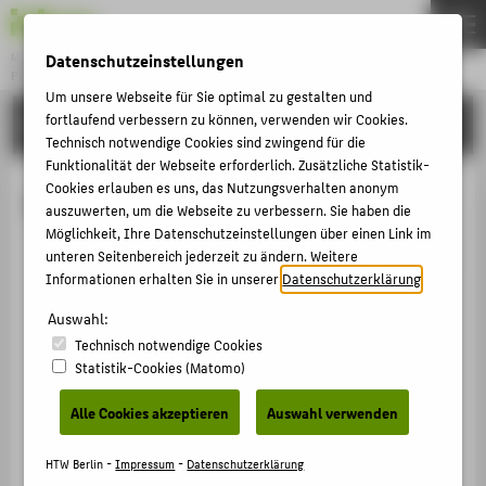
Datenschutzeinstellungen
Master
PROFESSIONAL IT BUSINESS & DIGITALIZATION
Menu
Um unsere Webseite für Sie optimal zu gestalten und
fortlaufend verbessern zu können, verwenden wir Cookies.
STUDYING
THEMEN
Technisch notwendige Cookies sind zwingend für die
STUDYING
Funktionalität der Webseite erforderlich. Zusätzliche Statistik-
Cookies erlauben es uns, das Nutzungsverhalten anonym
Internet of Things
APPLYING
auszuwerten, um die Webseite zu verbessern. Sie haben die
Möglichkeit, Ihre Datenschutzeinstellungen über einen Link im
TEAM
You are familiar with the business fundamentals of
unteren Seitenbereich jederzeit zu ändern. Weitere
WELCOME
Informationen erhalten Sie in unserer
Datenschutzerklärung
.
the Internet of Things (IoT).
You can identify and explain the key concepts of
Auswahl:
the Internet of Things (IoT).
POPULAR PAGES
Technisch notwendige Cookies
Statistik-Cookies (Matomo)
You have an overview of market prospects and
PORTALS
trends in the IoT sector.
Alle Cookies akzeptieren
Auswahl verwenden
COUNSELLING & ADVICE
You are familiar with current IoT applications in
SERVICE
HTW Berlin -
Impressum
-
Datenschutzerklärung
various sectors, such as smart cities,