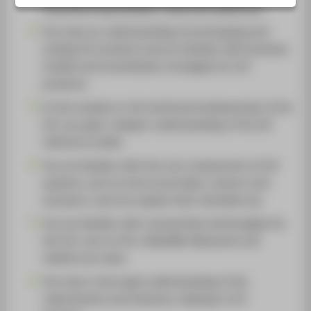
manufacturing facilities, retail and healthcare.
You have an understanding of prototyping and
scaling IoT products and are familiar with business
models and monetisation strategies for IoT
products.
In the module on the technical fundamentals of the
IoT, you gain a deeper understanding of the IoT
reference model.
You are familiar with the core components of IoT
systems, such as microcontrollers, sensors and
actuators, and can explain their intended use.
You are familiar with connectivity technologies for
the IoT, such as 5G, LoRaWAN, Bluetooth and
related use cases.
You have a thorough understanding of the
requirements and solutions relating to IoT