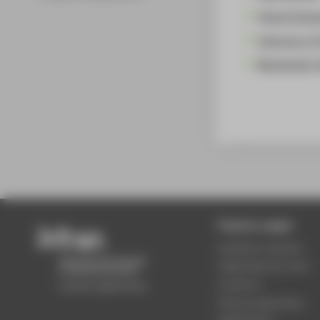
Cloud Comp
Internet of 
Blockchain 
Popular pages
Academic calendar
Organisational units
Locations
Study programmes