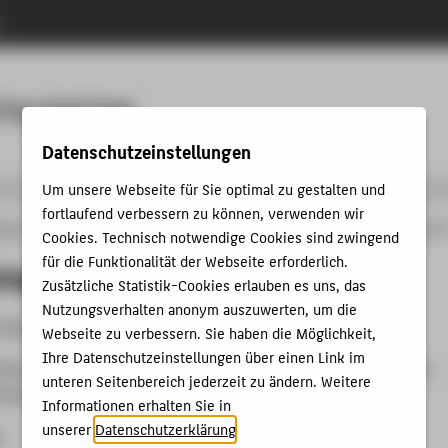
n
Menu
ITALIZATION
Datenschutzeinstellungen
Um unsere Webseite für Sie optimal zu gestalten und
fortlaufend verbessern zu können, verwenden wir
änge
Professional IT Business and Digitalization
Studying
Programme Conten
Cookies. Technisch notwendige Cookies sind zwingend
für die Funktionalität der Webseite erforderlich.
logy 1 & IT Technology 2
Zusätzliche Statistik-Cookies erlauben es uns, das
Nutzungsverhalten anonym auszuwerten, um die
alization!
Webseite zu verbessern. Sie haben die Möglichkeit,
Ihre Datenschutzeinstellungen über einen Link im
fers four elective modules, from which students select
two
to
unteren Seitenbereich jederzeit zu ändern. Weitere
ividual specialization in emerging technologies.
Informationen erhalten Sie in
unserer
Datenschutzerklärung
.
e