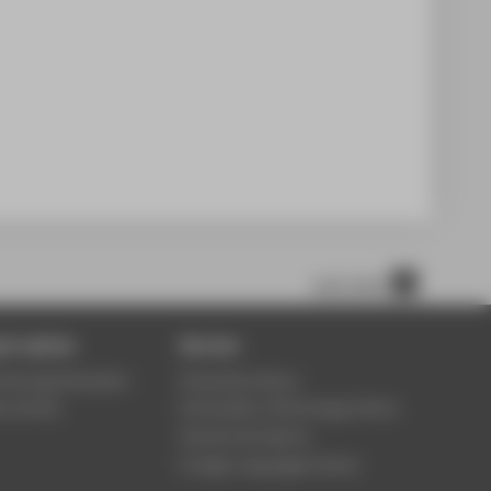
nach oben
 & advice
Service
ontinuing Education
University Library
ce Centre
Information Technology Centre
Central Unit Sports
Foreign Languages Centre