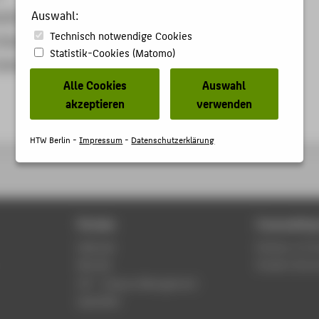
Auswahl:
uting
Technisch notwendige Cookies
Things
Statistik-Cookies (Matomo)
Technology
Alle Cookies
Auswahl
akzeptieren
verwenden
HTW Berlin -
Impressum
-
Datenschutzerklärung
Portals
Counselling
Webmail
Division of C
Moodle
Student Servi
LSF - Campus Management
WebOPAC