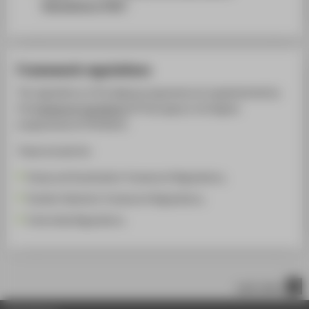
Regulations [PDF]
Framework regulations
The regulations of the degree programme are supplemented by
the
framework regulations
that apply to all degree
programmes at HTW Berlin.
These include the
Study and Examination Framework Regulations,
Student Selection Framework Regulations,
Internship Regulations.
nach oben