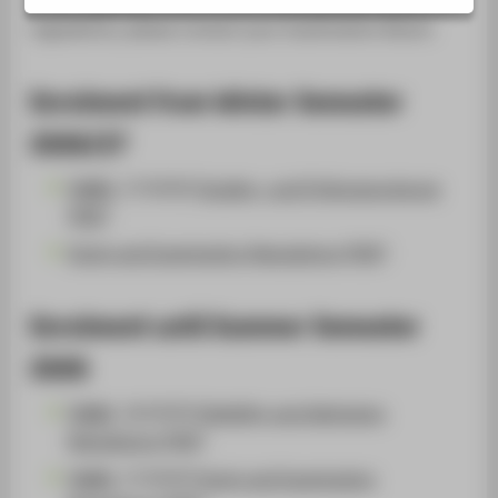
regulations, please contact your Examination Board.
Enrolment from Winter Semester
2026/27
[
AMBl.
17/2026]
Studien- und Prüfungsordnung
[PDF]
Study and Examination Regulations [PDF]
Enrolment until Summer Semester
2026
[
AMBl.
16/2020]
Eligibility and Admission
Regulations [PDF]
[
AMBl.
17/2020]
Study and Examination