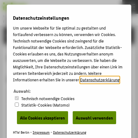
Master
Datenschutzeinstellungen
PROFESSIONAL IT BUSINESS & DIGITALIZATION
Menu
Um unsere Webseite für Sie optimal zu gestalten und
fortlaufend verbessern zu können, verwenden wir Cookies.
STUDYING
THEMEN
Technisch notwendige Cookies sind zwingend für die
STUDYING
Funktionalität der Webseite erforderlich. Zusätzliche Statistik-
Cookies erlauben es uns, das Nutzungsverhalten anonym
Programme Regulations
APPLYING
auszuwerten, um die Webseite zu verbessern. Sie haben die
Möglichkeit, Ihre Datenschutzeinstellungen über einen Link im
TEAM
unteren Seitenbereich jederzeit zu ändern. Weitere
Regulations
WELCOME
Informationen erhalten Sie in unserer
Datenschutzerklärung
.
Auswahl:
All regulations are published in the form of official
POPULAR PAGES
Technisch notwendige Cookies
information circulars. In principle, the regulation which
Statistik-Cookies (Matomo)
is applicable for you is the regulation that was valid at
PORTALS
the time of your enrolment. However, it is also possible
Alle Cookies akzeptieren
Auswahl verwenden
COUNSELLING & ADVICE
that a subsequent regulation will apply retrospectively
SERVICE
for you. The specific scope of applicability can be found
HTW Berlin -
Impressum
-
Datenschutzerklärung
in the regulation itself. If you have questions about the