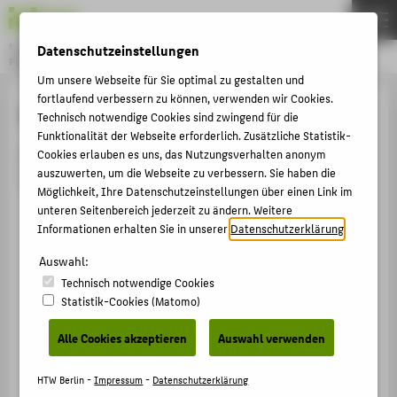
Datenschutzeinstellungen
Master
PROFESSIONAL IT BUSINESS & DIGITALIZATION
Menu
Um unsere Webseite für Sie optimal zu gestalten und
fortlaufend verbessern zu können, verwenden wir Cookies.
THEMEN
Welcome
Technisch notwendige Cookies sind zwingend für die
STUDYING
Funktionalität der Webseite erforderlich. Zusätzliche Statistik-
When you come to Berlin, you have to take care of
Cookies erlauben es uns, das Nutzungsverhalten anonym
APPLYING
auszuwerten, um die Webseite zu verbessern. Sie haben die
various formalities after your arrival:
Möglichkeit, Ihre Datenschutzeinstellungen über einen Link im
TEAM
unteren Seitenbereich jederzeit zu ändern. Weitere
Health insurance
— arrange health insurance
WELCOME
Informationen erhalten Sie in unserer
Datenschutzerklärung
.
coverage
Auswahl:
Organise your finances
— learn about a Blocked
POPULAR PAGES
Technisch notwendige Cookies
account and living costs
Statistik-Cookies (Matomo)
PORTALS
Bank account
— open a German bank account
Alle Cookies akzeptieren
Auswahl verwenden
COUNSELLING & ADVICE
Room or apartment
— find accommodation
SERVICE
Financial suppor
t — find information about
HTW Berlin -
Impressum
-
Datenschutzerklärung