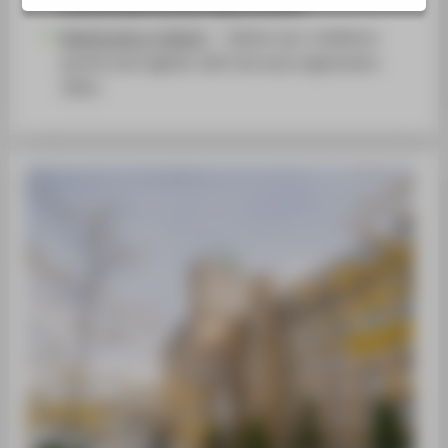
scholarships and job opportunities
Registration in Berlin
— obtain your residence
permit and register with the local registration
office