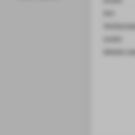
Start
Teaching lan
Location
Admission req