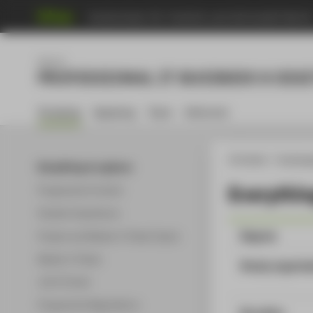
Hochschule für Technik und Wirtschaft Berli
Master
PROFESSIONAL IT BUSINESS & DIG
Studying
Applying
Team
Welcome
HTW Berlin
Studieng
Everything at a glance
Everythin
Programme Content
Student Experience
Degree
Project and Master's Thesis Topics
Master's Thesis
Study organis
Job & Career
Programme Regulations
Duration