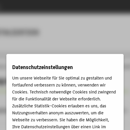
n
Menu
ITALIZATION
Datenschutzeinstellungen
änge
Professional IT Business and Digitalization
Studying
Everything at a gla
g at a glance
Um unsere Webseite für Sie optimal zu gestalten und
fortlaufend verbessern zu können, verwenden wir
Cookies. Technisch notwendige Cookies sind zwingend
Master of Science (M.Sc.)
für die Funktionalität der Webseite erforderlich.
Zusätzliche Statistik-Cookies erlauben es uns, das
ation
Postgraduate master's programme: full-time
Nutzungsverhalten anonym auszuwerten, um die
on-campus study at HTW Berlin
Webseite zu verbessern. Sie haben die Möglichkeit,
Ihre Datenschutzeinstellungen über einen Link im
3 semesters