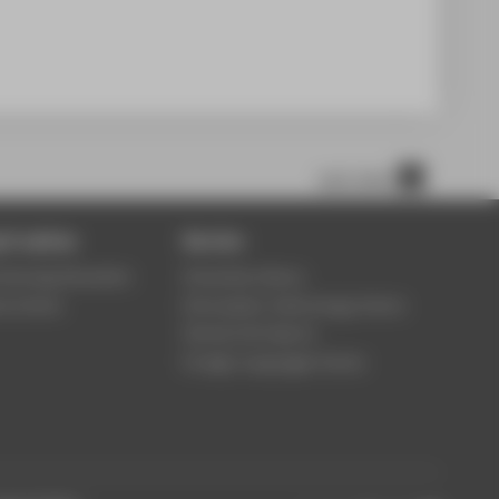
nach oben
 & advice
Service
ontinuing Education
University Library
ce Centre
Information Technology Centre
Central Unit Sports
Foreign Languages Centre