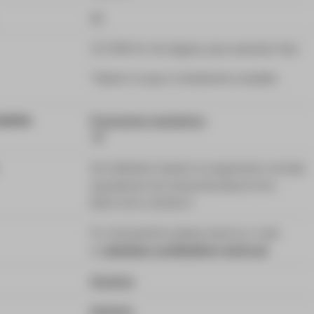
90
15,750€ for the degree, plus semester fees
*Option to pay in instalments avaiable
rmation
Programme regulations
Accreditation based on programme concept
awarded by the University Board from
08.07.20 to 30.09.27
For all questions please send an e-mail
to
admission-proitbd@htw-berlin.de
Studying
Applying