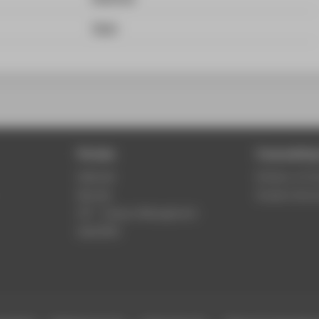
Team
Portals
Counselling
Webmail
Division of C
Moodle
Student Servi
LSF - Campus Management
WebOPAC