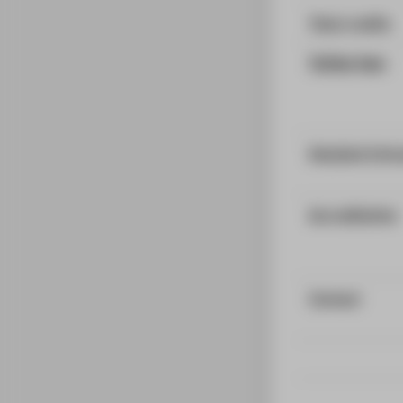
Total credits
Tuition fees
Detailed info
Accreditation
Contact