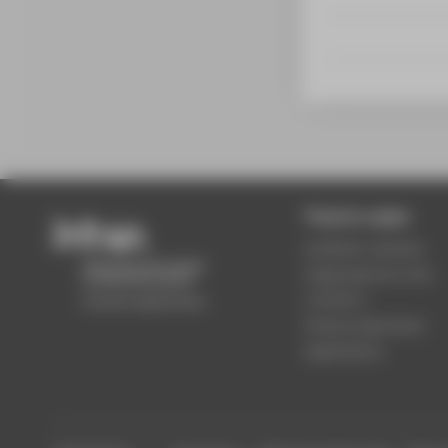
Popular pages
Academic calendar
Organisational units
Locations
Study programmes
Applications