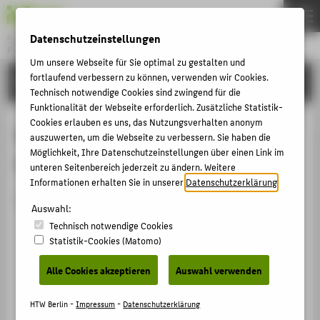
Datenschutzeinstellungen
Master
PROFESSIONAL IT BUSINESS & DIGITALIZATION
Menu
Um unsere Webseite für Sie optimal zu gestalten und
fortlaufend verbessern zu können, verwenden wir Cookies.
STUDYING
THEMEN
Technisch notwendige Cookies sind zwingend für die
Funktionalität der Webseite erforderlich. Zusätzliche Statistik-
STUDYING
Cookies erlauben es uns, das Nutzungsverhalten anonym
Master's Thesis Seminar and Oral
APPLYING
auszuwerten, um die Webseite zu verbessern. Sie haben die
Möglichkeit, Ihre Datenschutzeinstellungen über einen Link im
Examination
TEAM
unteren Seitenbereich jederzeit zu ändern. Weitere
Informationen erhalten Sie in unserer
Datenschutzerklärung
.
WELCOME
After successful completion of this module:
Auswahl:
Technisch notwendige Cookies
POPULAR PAGES
You know how to analyse facts using academic
Statistik-Cookies (Matomo)
methods and findings from an academic and, as a
PORTALS
rule, also from an operational point of view and to
Alle Cookies akzeptieren
Auswahl verwenden
COUNSELLING & ADVICE
develop proposals for solutions.
SERVICE
You are familiar with the academic working
HTW Berlin -
Impressum
-
Datenschutzerklärung