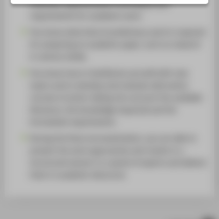
methods, argumentation techniques and
requirements for academic work.
You know what kind of preliminary work is required
for preparing an academic paper, such as research
in various media.
You know how to familiarise yourself with new
topics and to develop and evaluate alternative
courses of action taking into account the available
literature, the knowledge imparted and the
formulated requirements.
During the final oral examination, you are able to
present the work approaches and results in a
structured manner to a panel of experts and defend
them in academic discourse.