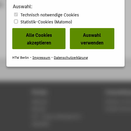
ng
Auswahl:
Technisch notwendige Cookies
Statistik-Cookies (Matomo)
Alle Cookies
Auswahl
akzeptieren
verwenden
HTW Berlin -
Impressum
-
Datenschutzerklärung
Portals
Counselling
Webmail
Division of C
Moodle
Student Servi
LSF - Campus Management
WebOPAC