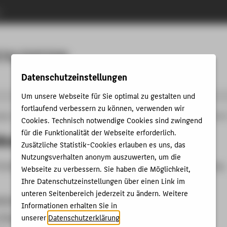
n
Menu
ITALIZATION
Datenschutzeinstellungen
Um unsere Webseite für Sie optimal zu gestalten und
fortlaufend verbessern zu können, verwenden wir
änge
Professional IT Business and Digitalization
Studying
Programme Conten
Cookies. Technisch notwendige Cookies sind zwingend
für die Funktionalität der Webseite erforderlich.
Module - IT Technology 3
Zusätzliche Statistik-Cookies erlauben es uns, das
Nutzungsverhalten anonym auszuwerten, um die
Students in the 2nd semester may choose one of these following
Webseite zu verbessern. Sie haben die Möglichkeit,
Ihre Datenschutzeinstellungen über einen Link im
unteren Seitenbereich jederzeit zu ändern. Weitere
lications
Informationen erhalten Sie in
, Privacy and Governance
unserer
Datenschutzerklärung
.