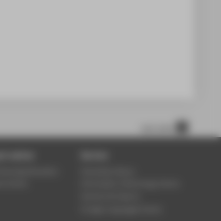
nach oben
 & advice
Service
ontinuing Education
University Library
ce Centre
Information Technology Centre
Central Unit Sports
Foreign Languages Centre