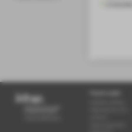
IT Controlli
Popular pages
Academic calendar
Organisational units
Locations
Study programmes